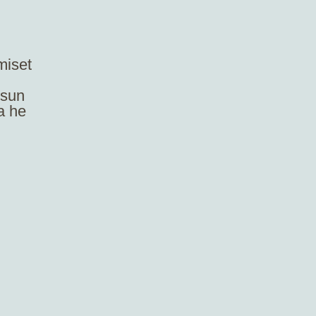
miset
 sun
a he