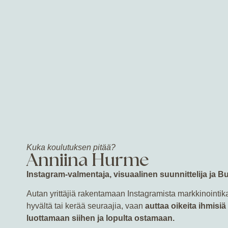
”Kiitos webinaarista, tämä oli
uusia asi
Kuka koulutuksen pitää?
Anniina Hurme
Instagram-valmentaja, visuaalinen suunnittelija ja 
Autan yrittäjiä rakentamaan Instagramista markkinointik
hyvältä tai kerää seuraajia, vaan
auttaa oikeita ihmisi
luottamaan siihen ja lopulta ostamaan.