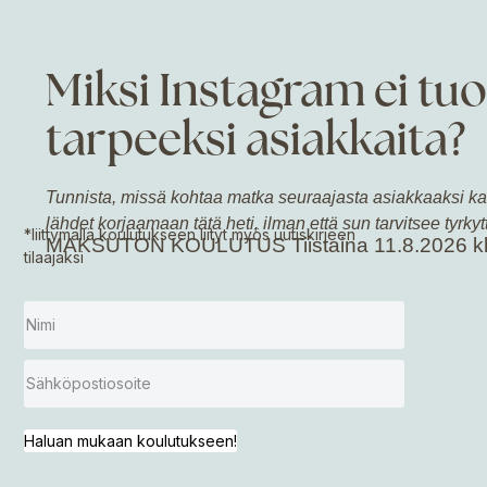
Miksi Instagram ei tuo
tarpeeksi asiakkaita?
Tunnista, missä kohtaa matka seuraajasta asiakkaaksi kat
lähdet korjaamaan tätä heti, ilman että sun tarvitsee tyrky
*liittymällä koulutukseen liityt myös uutiskirjeen
MAKSUTON KOULUTUS Tiistaina 11.8.2026 kl
tilaajaksi
Haluan mukaan koulutukseen!