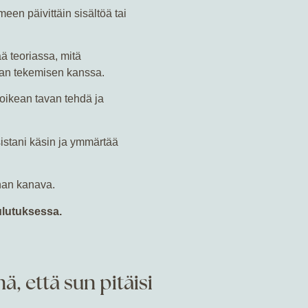
meen päivittäin sisältöä tai
ä teoriassa, mitä
oman tekemisen kanssa.
n oikean tavan tehdä ja
istani käsin ja ymmärtää
nnan kanava.
ulutuksessa.
ä, että sun pitäisi