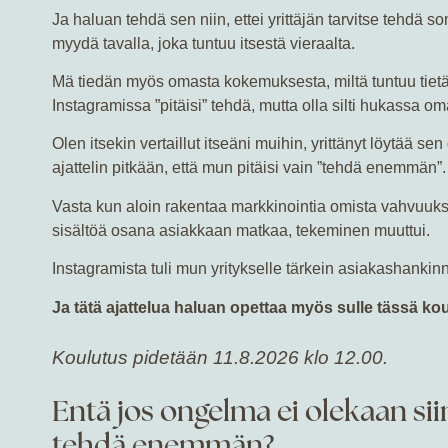
Ja haluan tehdä sen niin, ettei yrittäjän tarvitse tehdä so
myydä tavalla, joka tuntuu itsestä vieraalta.
Mä tiedän myös omasta kokemuksesta, miltä tuntuu tietä
Instagramissa ”pitäisi” tehdä, mutta olla silti hukassa 
Olen itsekin vertaillut itseäni muihin, yrittänyt löytää se
ajattelin pitkään, että mun pitäisi vain ”tehdä enemmän”.
Vasta kun aloin rakentaa markkinointia omista vahvuuks
sisältöä osana asiakkaan matkaa, tekeminen muuttui.
Instagramista tuli mun yritykselle tärkein asiakashanki
Ja tätä ajattelua haluan opettaa myös sulle tässä ko
Koulutus pidetään 11.8.2026 klo 12.00.
Entä jos ongelma ei olekaan siin
tehdä enemmän?