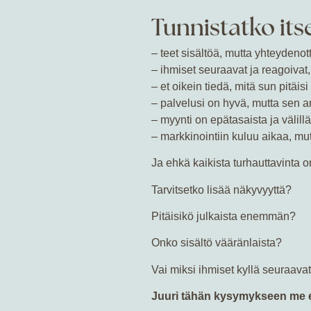
Tunnistatko itse
– teet sisältöä, mutta yhteydenot
– ihmiset seuraavat ja reagoivat
– et oikein tiedä, mitä sun pitäisi
– palvelusi on hyvä, mutta sen
– myynti on epätasaista ja välill
– markkinointiin kuluu aikaa, mut
Ja ehkä kaikista turhauttavinta on
Tarvitsetko lisää näkyvyyttä?
Pitäisikö julkaista enemmän?
Onko sisältö vääränlaista?
Vai miksi ihmiset kyllä seuraavat
Juuri tähän kysymykseen me e